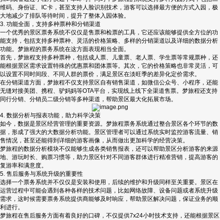
维码、身份证、IC卡，甚至支持人脸识别技术，游客可以选择最方便的方式入园，极
大地减少了排队等待时间，提升了整体入园体验。
3. 功能全面，支持多种票种和分销渠道
一个优秀的景区票务系统不仅仅是售票和检票的工具，它还应该能够提供全方位的功
能支持，包括支持多种票种、灵活的价格策略、多样的分销渠道以及详细的数据分析
功能。梦旅程的票务系统在这方面表现相当全面。
首先，梦旅程支持多种票种，包括成人票、儿童票、老人票、学生票等常规票种，还
能根据景区需求设置特殊的优惠票和团体票等。其次，它的价格策略也非常灵活，可
以设置不同时间段、不同人群的票价，满足景区在淡旺季的差异化定价需求。
在分销渠道方面，梦旅程不仅支持景区自有销售渠道，如微信公众号、小程序，还能
无缝对接美团、携程、驴妈妈等OTA平台，实现线上线下全渠道售票。梦旅程还支持
同行分销、分销员二级分销等多种渠道，帮助景区最大化拓展市场。
4. 数据分析与报表功能，助力科学决策
如今，数据是景区经营管理的重要资源。梦旅程票务系统通过整合景区各个环节的数
据，形成了强大的大数据分析功能。景区管理者可以通过系统实时监控游客流量、销
售情况，甚至还能得到详细的游客画像，从而做出更加科学的经营决策。
梦旅程的数据分析模块不仅能够生成各类销售报表，还可以帮助景区分析游客的来源
地、游玩时长、购票习惯等，助力景区针对不同游客群体进行精准营销，提高游客的
复游率和满意度。
5. 售后服务与系统升级的重要性
选择一个票务系统并不仅仅是安装和使用，后续的维护和升级同样至关重要。景区在
运营过程中可能会遇到各种各样的技术问题，比如网络故障、设备问题或者系统升级
需求，这时候需要票务系统提供商能够及时响应，帮助景区解决问题，保证业务的顺
利进行。
梦旅程在售后服务方面有着良好的口碑，不仅提供7x24小时技术支持，还能根据景区