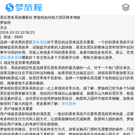
景区票务系统哪家好 梦旅程如何助力景区降本增效
梦旅程
关注
2024-10-10 10:58:23
| 阅读：6660
选择一家优秀的景区
票务系统
对于景区的运营来说至关重要。一个好的票务系统不仅
能够提高售票效率，还能提升游客的入园体验，甚至在景区的整体运营和管理中起到
事半功倍的作用。市面上有很多不同的票务系统，各家功能也各有所长。那么，究竟
景区票务系统
哪家好？本文将从多个方面展开分析，帮助大家做出选择。
1. 稳定性是首要考虑因素
首先，系统的稳定性是选择景区票务系统时最关键的一点。对于一个热门景区来说，
游客流量往往在节假日时达到峰值，如果系统无法稳定运行，就很容易导致游客无法
顺利购票或入园，给景区带来不良影响。选择一个能够在高流量下依然稳定运行的系
统，能够避免不必要的麻烦。
梦旅程的景区票务系统在这一点上表现得非常出色。据了解，梦旅程已经为多个5A级
景区提供票务解决方案，包括四川青城后山金骊索道、新疆天山大峡谷景区等，都是
高流量的景点，这些景区在使用梦旅程系统后，购票和入园环节都非常顺畅，游客体
验得到了极大的提升。更多案例了解：
景区案例
2. 用户体验至关重要
用户体验直接影响游客的满意度。一套好的票务系统不仅要售票流程简单快捷，还要
有多样的支付方式和入园方式，让游客能够轻松完成购票、取票和入园的操作。梦旅
程在用户体验上的考虑可谓全面细致。
梦旅程支持微信、支付宝等多种支付方式，游客在购买门票时无需繁琐的操作，只需
扫码或者通过小程序快速下单即可。同时，梦旅程的系统支持多种入园方式，包括二