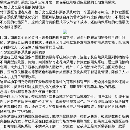
需求及时进行系统升级和定制开发，确保系统能够适应景区的长期发展需求。
6. 性价比也是考量的关键因素
对于景区管理者来说，性价比也是选择票务系统时的一个重要参考标准。梦旅程景区
票务系统采用模块化设计，景区可以根据自身的需求选择相应的功能模块，不需要为
不必要的功能买单。这种按需付费的模式不仅节省了成本，还能确保系统的功能最优
化地服务景区。
比如，如果某个景区暂时不需要自助机售票功能，完全可以在后期需要时再进行升
级。梦旅程灵活的收费模式，使得景区可以根据业务发展逐步扩展系统功能，既节约
了初期投入，又保障了后期运营的灵活性。
7. 梦旅程票务系统的实际案例
梦旅程已经为全国多个景区提供票务系统解决方案，涵盖了从自然风景区到博物馆等
不同类型的景区。例如，四川西部奇迹花海采用了梦旅程的票务系统，通过微信预约
售票，大大提升了游客的购票和入园效率。此外，广东南澳海岛黄花山国家森林公
园、云南宜良樱花谷等景区也都借助梦旅程票务系统实现了智慧化管理，降低了人力
成本，提升了管理效率。
这些成功案例充分说明了梦旅程票务系统的可靠性和适应性，无论是小型景区还是大
型景区，梦旅程都能提供定制化的解决方案，帮助景区实现降本增效的目标。
总结：梦旅程票务系统为何值得推荐？
综合以上几个方面，梦旅程景区票务系统无论是在系统稳定性、用户体验、功能全面
性，还是在售后服务和性价比方面，都表现得非常出色。它不仅能帮助景区解决日常
的售票和检票问题，还通过强大的数据分析和灵活的分销渠道，帮助景区更好地进行
经营管理和市场拓展。
选择梦旅程这样的景区票务系统，能够为景区提供一整套从售票、检票到数据分析的
完整解决方案，帮助景区在日益激烈的市场竞争中脱颖而出。如果你正在为景区选择
一套可靠的票务系统，不妨深入了解一下梦旅程，它或许正是你所需要的那一款系