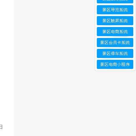
智
据
票
扫