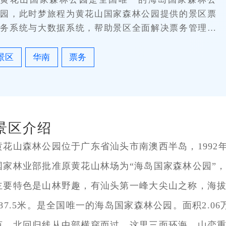
园，此时梦旅程为黄花山国家森林公园提供的景区票
务系统与大数据系统，帮助景区全面解决票务管理、
营销渠道、游客数据监管等问题，实现景区的智慧
化。
景区
华南
票务
景区介绍
黄花山森林公园位于广东省汕头市南澳西半岛，1992
国家林业部批准原黄花山林场为“海岛国家森林公园”
主要特色是山林野趣，有汕头第一峰大尖山之称，海
587.5米。是全国唯一的海岛国家森林公园。面积2.06
亩，北回归线从中部横穿而过。这里三面环海，山恋