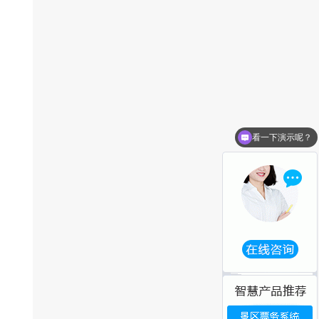
。
该
看一下演示呢？
参
的
以