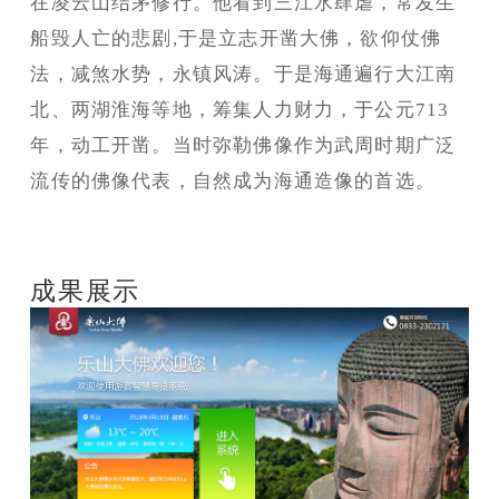
在凌云山结茅修行。他看到三江水肆虐，常发生
船毁人亡的悲剧,于是立志开凿大佛，欲仰仗佛
法，减煞水势，永镇风涛。于是海通遍行大江南
北、两湖淮海等地，筹集人力财力，于公元713
年，动工开凿。当时弥勒佛像作为武周时期广泛
流传的佛像代表，自然成为海通造像的首选。
成果展示